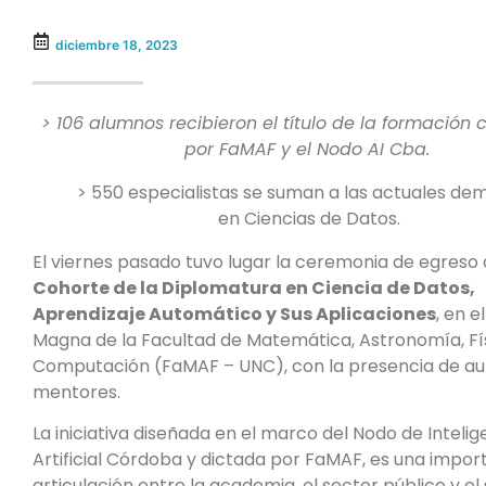
diciembre 18, 2023
> 106 alumnos recibieron el título de la formación
por FaMAF y el Nodo AI Cba.
> 550 especialistas se suman a las actuales d
en Ciencias de Datos.
El viernes pasado tuvo lugar la ceremonia de egreso 
Cohorte de la Diplomatura en Ciencia de Datos,
Aprendizaje Automático y Sus Aplicaciones
, en e
Magna de la Facultad de Matemática, Astronomía, Fí
Computación (FaMAF – UNC), con la presencia de au
mentores.
La iniciativa diseñada en el marco del Nodo de Intelig
Artificial Córdoba y dictada por FaMAF, es una impor
articulación entre la academia, el sector público y el