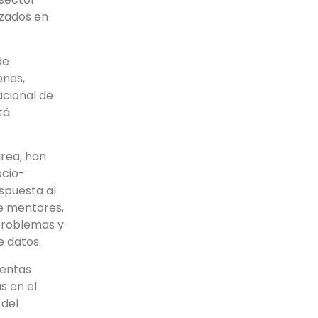
izados en
de
ones,
acional de
tá
área, han
ocio-
espuesta al
e mentores,
 problemas y
e datos.
ientas
s en el
 del