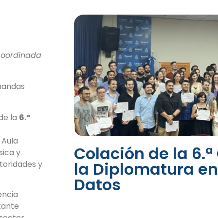
 coordinada
emandas
de la
6.ª
l Aula
Colación de la 6.ª
sica y
la Diplomatura en
toridades y
Datos
encia
tante
 sector