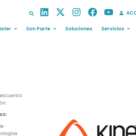
ACC
uster
Son Parte
Soluciones
Servicios
descuento
ón.
os:
de
nologías