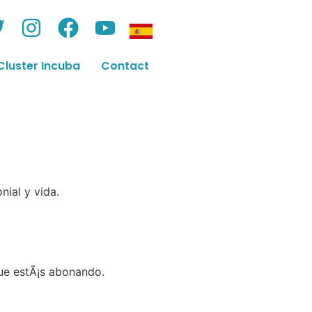
Cluster Incuba
Contact
ial y vida.
ue estÃ¡s abonando.