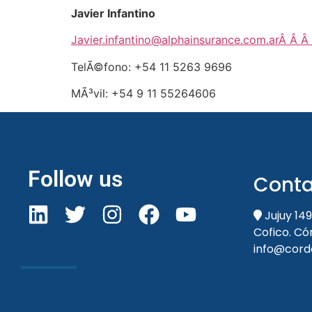
Javier Infantino
Javier.infantino@alphainsurance.com.arÂ Â Â
TelÃ©fono: +54 11 5263 9696
MÃ³vil: +54 9 11 55264606
Follow us
Conta
Jujuy 149
Cofico. C
info@cord