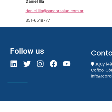
Daniel Illa
daniel.illa@sancorsalud.com.ar
351-6518777
Follow us
Conta
Jujuy 149
Cofico. C
info@cord