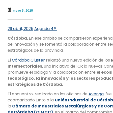
mayo 5, 2025
29 abril, 2025
Agenda 4P
Córdoba.
En ese ámbito se compartieron experienci
de innovación y se fomentó la colaboración entre se
estratégicos de la provincia.
El
Córdoba Cluster
relanzó una nueva edición de los
Intersectoriales
, una iniciativa del Ciclo Nuevas Co
promueve el diálogo y la colaboración entre
el ecos
tecnológico, la innovación y los sectores produc
estratégicos de Córdoba.
El encuentro, realizado en las oficinas de
Avenga
, fue
coorganizado junto a la
Unión Industrial de Córdob
la
Cámara de Industriales Metalúrgicos y de C
de Córdoba (CIMCC)
, en el marco del compromiso