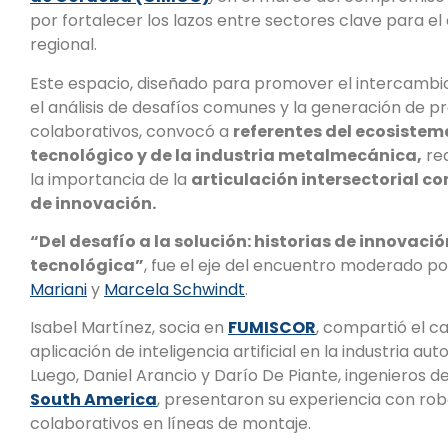
por fortalecer los lazos entre sectores clave para el
regional.
Este espacio, diseñado para promover el intercambio
el análisis de desafíos comunes y la generación de p
colaborativos, convocó a
referentes del ecosistem
tecnológico y de la industria metalmecánica,
re
la importancia de la
articulación intersectorial 
de innovación.
“Del desafío a la solución: historias de innovació
tecnológica”
, fue el eje del encuentro moderado p
Mariani
y
Marcela Schwindt
.
Isabel Martínez, socia en
FUMISCOR
, compartió el c
aplicación de inteligencia artificial en la industria aut
Luego, Daniel Arancio y Darío De Piante, ingenieros d
South America
, presentaron su experiencia con rob
colaborativos en líneas de montaje.