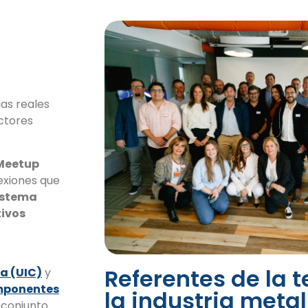
as reales
ctores
Meetup
nexiones que
istema
tivos
Referentes de la t
a (UIC)
y
omponentes
la industria met
 conjunto