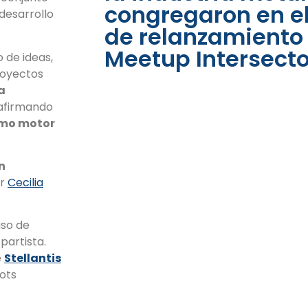
congregaron en e
 desarrollo
de relanzamiento 
Meetup Intersecto
 de ideas,
royectos
a
afirmando
como motor
n
or
Cecilia
aso de
opartista.
e
Stellantis
ots