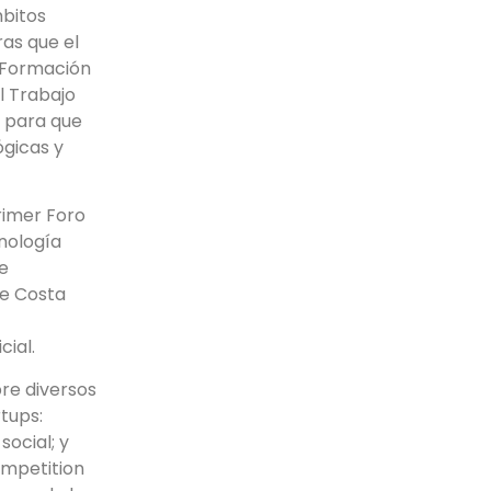
mbitos
as que el
– Formación
l Trabajo
, para que
ógicas y
Primer Foro
nología
e
de Costa
cial.
bre diversos
tups:
social; y
ompetition