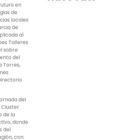
futuro en
gias de
cias locales
arcia de
plicada al
bes Talleres
el sobre
iento del
a Torres,
ones
irectorio
jornada del
 Cluster
 de la
tivo, donde
s del
egión, con