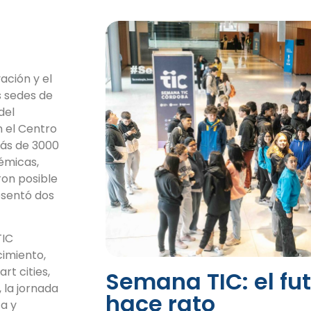
ación y el
s sedes de
del
n el Centro
más de 3000
émicas,
ron posible
esentó dos
TIC
imiento,
rt cities,
Semana TIC: el fut
, la jornada
hace rato
ta y