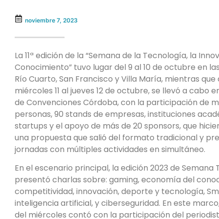
noviembre 7, 2023
La 11ª edición de la “Semana de la Tecnología, la Innov
Conocimiento” tuvo lugar del 9 al 10 de octubre en la
Río Cuarto, San Francisco y Villa María, mientras que 
miércoles 11 al jueves 12 de octubre, se llevó a cabo e
de Convenciones Córdoba, con la participación de 
personas, 90 stands de empresas, instituciones acad
startups y el apoyo de más de 20 sponsors, que hicie
una propuesta que salió del formato tradicional y pr
jornadas con múltiples actividades en simultáneo.
En el escenario principal, la edición 2023 de Semana 
presentó charlas sobre: gaming, economía del conoc
competitividad, innovación, deporte y tecnología, Sma
inteligencia artificial, y ciberseguridad. En este marco
del miércoles contó con la participación del periodis